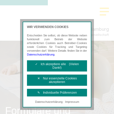
WIR VERWENDEN COOKIES
International Hamburg
Steuerberatungsgesellschaft
Entscheiden Sie selbst, ob diese Website neben
funktionell zum Betrieb der Website
erforderlichen Cookies auch Betreiber-Cookies
sowie Cookies für Tracking und Targeting
verwenden darf. Weitere Details finden Sie in der
Datenschutzerklärung
.
✓ Ich akzeptiere alle (Vielen
Dank!)
✕ Nur essenzielle Cookies
akzeptieren
✎ Individuelle Präferenzen
·
Datenschutzerklärung
Impressum
Notwendige Cookies
Formulare und
Diese Cookies sind erforderlich, um die
grundlegende Funktionalität der Website