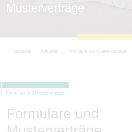
zu sichern.
Musterverträge
Tracking- und Targeting-Cookies
Diese Cookies sind erforderlich, um
unsere Website auf Ihre Bedürfnisse hin
zu optimieren. Hierzu gehört eine
bedarfsgerechte Gestaltung und
fortlaufende Verbesserung unseres
Angebotes einschließlich der
Verknüpfung zu Social-Media-
Angeboten von z.B. Facebook und
Startseite
Aktuelles
Formulare und Musterverträge
LinkedIn.
Betreibercookies
Diese Cookies sind erforderlich, um z.B.
Google Maps zu nutzen oder
eingebettete Videos abspielen zu
können.
Formulare und Musterverträge
Formulare und
Musterverträge