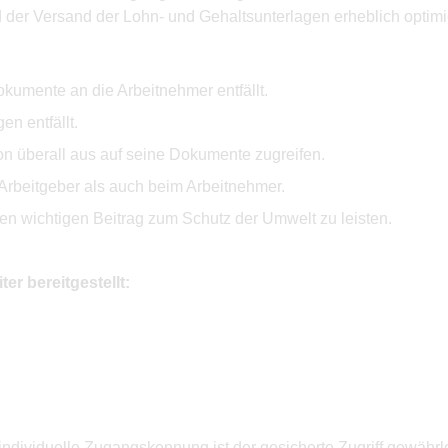
 der Versand der Lohn- und Gehaltsunterlagen erheblich optimie
okumente an die Arbeitnehmer entfällt.
n entfällt.
n überall aus auf seine Dokumente zugreifen.
Arbeitgeber als auch beim Arbeitnehmer.
n wichtigen Beitrag zum Schutz der Umwelt zu leisten.
r bereitgestellt:
ndividuelle Zugangskennung ist der gesicherte Zugriff gewährlei