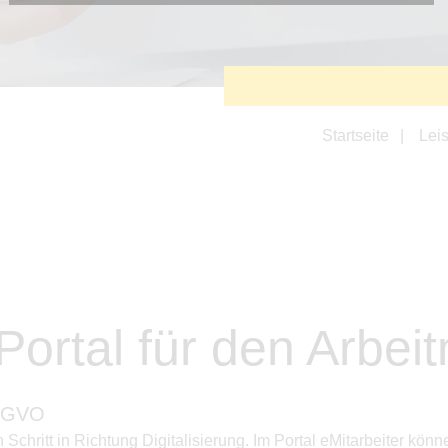
Diese Cookies sind erforderlich, um die grundlegende
Funktionalität der Website zu sichern.
Tracking- und Targeting-Cookies
Diese Cookies sind erforderlich, um unsere Website auf Ihre
Bedürfnisse hin zu optimieren. Hierzu gehört eine
bedarfsgerechte Gestaltung und fortlaufende Verbesserung
unseres Angebotes einschließlich der Verknüpfung zu
Startseite
Lei
Social-Media-Angeboten von z.B. Facebook und LinkedIn.
Betreibercookies
Diese Cookies sind erforderlich, um z.B. Google Maps zu
nutzen oder eingebettete Videos abspielen zu können.
 Portal für den Arbe
S-GVO
n Schritt in Richtung Digitalisierung. Im Portal eMitarbeiter 