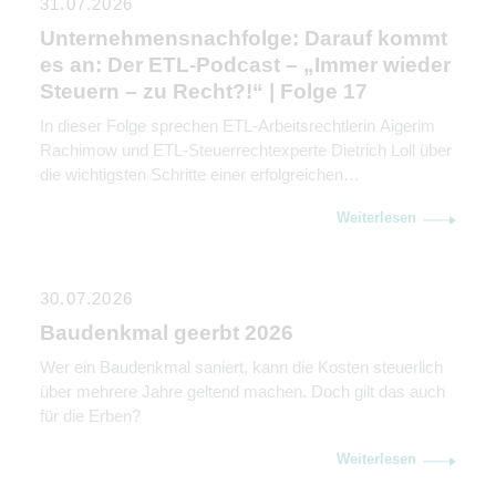
31.07.2026
Unternehmensnachfolge: Darauf kommt
es an: Der ETL-Podcast – „Immer wieder
Steuern – zu Recht?!“ | Folge 17
In dieser Folge sprechen ETL-Arbeitsrechtlerin Aigerim
Rachimow und ETL-Steuerrechtexperte Dietrich Loll über
die wichtigsten Schritte einer erfolgreichen
Unternehmensnachfolge. Sie erklären, warum
Weiterlesen
Kommunikation genauso wichtig ist wie rechtliche und
steuerliche Gestaltung.
30.07.2026
Baudenkmal geerbt 2026
Wer ein Baudenkmal saniert, kann die Kosten steuerlich
über mehrere Jahre geltend machen. Doch gilt das auch
für die Erben?
Weiterlesen