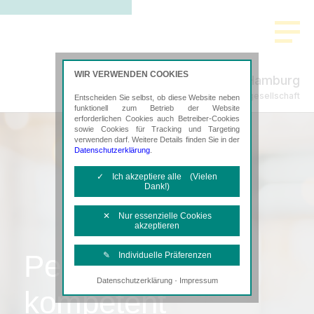
WIR VERWENDEN COOKIES
International Hamburg
Steuerberatungsgesellschaft
Entscheiden Sie selbst, ob diese Website neben
funktionell zum Betrieb der Website
erforderlichen Cookies auch Betreiber-Cookies
sowie Cookies für Tracking und Targeting
verwenden darf. Weitere Details finden Sie in der
Datenschutzerklärung
.
✓ Ich akzeptiere alle (Vielen
Dank!)
✕ Nur essenzielle Cookies
akzeptieren
Persönlich,
✎ Individuelle Präferenzen
·
Datenschutzerklärung
Impressum
Notwendige Cookies
kompetent
Diese Cookies sind erforderlich, um die
grundlegende Funktionalität der Website